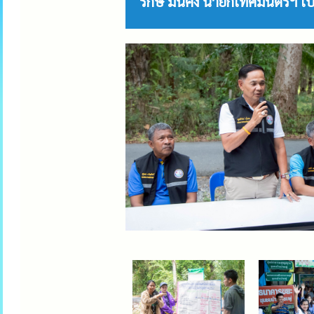
รักษ์ มั่นคง นายกเทศมนตรีฯ